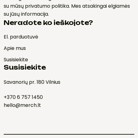
su mūsų privatumo politika. Mes atsakingai elgiamės
su jūsų informacija.
Neradote ko ieškojote?
El. parduotuvė
Apie mus
Susisiekite
Susisiekite
Savanorių pr. 180 Vilnius
+370 6 757 1450
hello@merch.lt