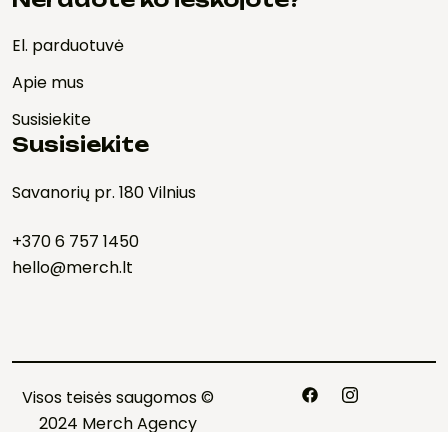
El. parduotuvė
Apie mus
Susisiekite
Susisiekite
Savanorių pr. 180 Vilnius
+370 6 757 1450
hello@merch.lt
Visos teisės saugomos ©
2024 Merch Agency