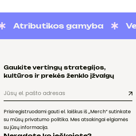
Atributikos gamyba
Vers
Gaukite vertingų strategijos,
kultūros ir prekės ženklo įžvalgų
Prisiregistruodami gauti el. laiškus iš „Merch“ sutinkate
su mūsų privatumo politika. Mes atsakingai elgiamės
su jūsų informacija.
Neradote ko ieškojote?